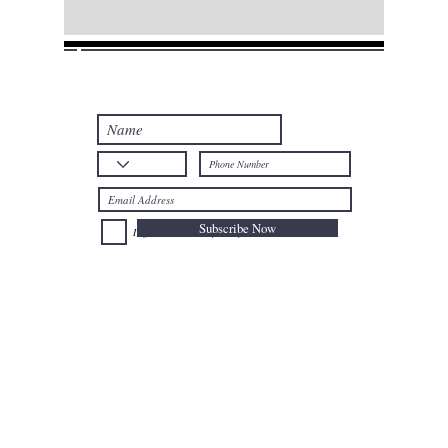
Join our mailing list
Never miss an update
Subscribe Now
I agree to the Privacy Policy.
Telephone: +32
025024477
Mobile: +32
0477735659
Email:
afal@nioushadow-luxuries.com
Address : Mont des Arts 6 , 1000 Bruxelles Belgium