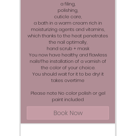
a filing,
polishing,
cuticle care,
a bath in a warm cream rich in
moisturizing agents and vitamins,
which thanks to the heat penetrates
the nail optimally,
hand scrub + mask
You now have healthy and flawless
nails!The installation of a varnish of
the color of your choice.
You should wait for it to be dry! it
takes overtime
Please note No color polish or gel
paint included
Book Now