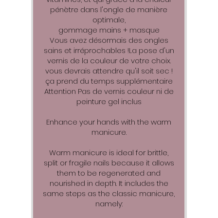
pénètre dans l'ongle de manière
optimale,
gommage mains + masque
Vous avez désormais des ongles
sains et irréprochables !La pose d'un
vernis de la couleur de votre choix.
vous devrais attendre qu'il soit sec !
ça prend du temps supplémentaire
Attention Pas de vernis couleur ni de
peinture gel inclus
Enhance your hands with the warm
manicure.
Warm manicure is ideal for brittle,
split or fragile nails because it allows
them to be regenerated and
nourished in depth. It includes the
same steps as the classic manicure,
namely: