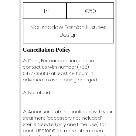
50
euros
1 hr
1
€50
h
Nioushadow Fashion Luxuries
Design
Cancellation Policy
⚠️ Dear, For cancellation, please
contact us with number (+32)
0477735659 at least 48 hours in
advance to avoid being charged !
⚠️ No refund
⚠️ Accessories it’s not included with your
treatment “accessory not included”
Sterile Needle (only one time Use) for
each USE 100€ for more information