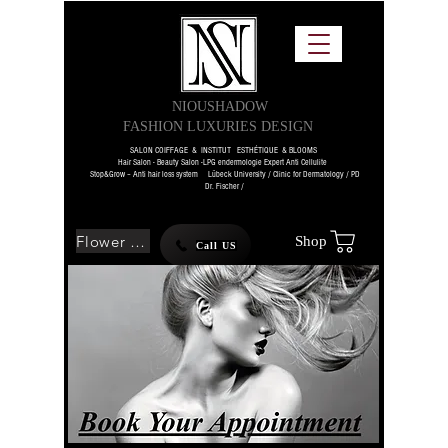
NIOUSHADOW
FASHION LUXURIES DESIGN
SALON COIFFAGE & INSTITUT ESTHÉTIQUE & BLOOMS
Hair Salon - Beauty Salon -LPG endermologie Expert Anti Cellulite
Stop&Grow – Anti hair loss system Lübeck University / Clinic for Dermatology / PD
Dr. Fischer /
Flower SHOP
Shop
Call US