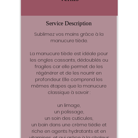
Service Description
Sublimez vos mains grâce à la
manucure tiède.
La manucure tiède est idéale pour
les ongles cassants, dédoublés ou
fragiles car elle permet de les
régénérer et de les nourrir en
profondeur. Elle comprend les
mêmes étapes que la manucure
classique à savoir :
un limage,
un polissage,
un soin des cuticules,
un bain dans une crème tiédie et
riche en agents hydratants et en
vitamines, et qui grâce à la chaleur