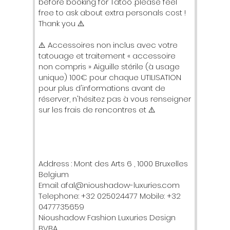
before booking for Tatoo .please feel
free to ask about extra personals cost !
Thank you ⚠️
⚠️ Accessoires non inclus avec votre
tatouage et traitement « accessoire
non compris » Aiguille stérile (à usage
unique) 100€ pour chaque UTILISATION
pour plus d'informations avant de
réserver, n'hésitez pas à vous renseigner
sur les frais de rencontres et ⚠️
Address : Mont des Arts 6 , 1000 Bruxelles
Belgium
Email: afal@nioushadow-luxuries.com
Telephone: +32 025024477 Mobile: +32
0477735659
Nioushadow Fashion Luxuries Design
BVBA